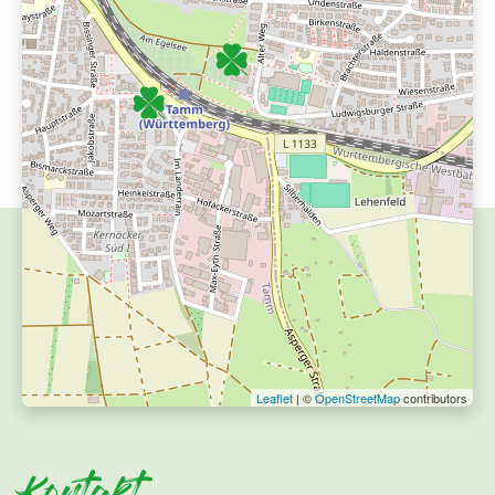
Leaflet
| ©
OpenStreetMap
contributors