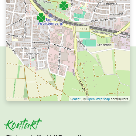
Leaflet
| ©
OpenStreetMap
contributors
Kontakt