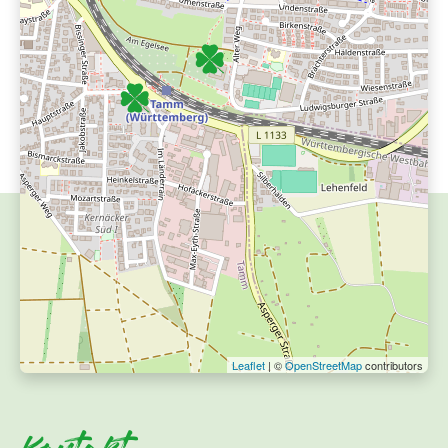
Leaflet
| ©
OpenStreetMap
contributors